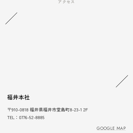
アクセス
SUSTAINAの家
住まいの実例
FEATURE
STYLE
性能へのこだわり
お知らせ
QUALITY
NEWS
運営会社
COMPANY
福井本社
〒910-0818 福井県福井市堂島町8-23-1 2F
お問い合わせフォーム
TEL：0776-52-8885
GOOGLE MAP