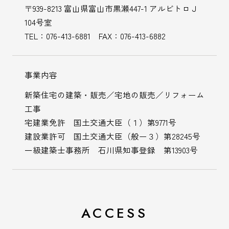
〒939-8213 富山県富山市黒瀬447-1 アルビトロＪ
104号室
TEL：076-413-6881 FAX：076-413-6882
事業内容
新築住宅の建築・販売／宅地の販売／リフォーム
工事
宅建業免許 国土交通大臣（１）第9771号
建設業許可 国土交通大臣（般ー３）第28245号
一級建築士事務所 石川県知事登録 第13903号
ホーム
コンセプト
ACCESS
TOP
CONCEPT