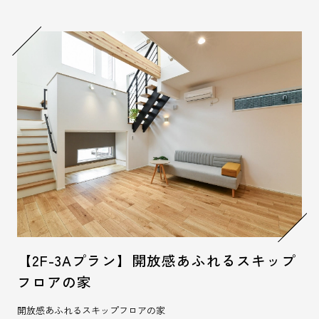
TOP
CONCEPT
SUSTAINAの家
住まいの実例
FEATURE
STYLE
性能へのこだわり
お知らせ
QUALITY
NEWS
運営会社
COMPANY
【2F-3Aプラン】開放感あふれるスキップ
フロアの家
お問い合わせフォーム
開放感あふれるスキップフロアの家